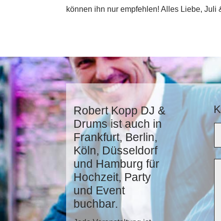
können ihn nur empfehlen! Alles Liebe, Juli
K
Robert Kopp DJ &
Drums ist auch in
Frankfurt, Berlin,
Köln, Düsseldorf
und Hamburg für
Hochzeit, Party
und Event
buchbar.